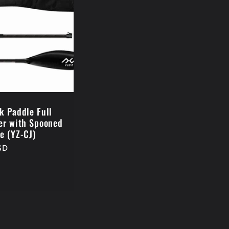
k Paddle Full
er with Spooned
e (YZ-CJ)
SD