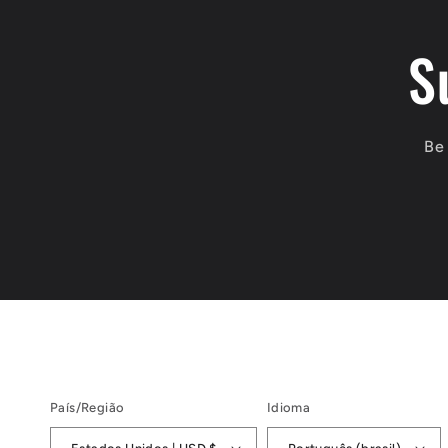
S
Be 
País/Região
Idioma