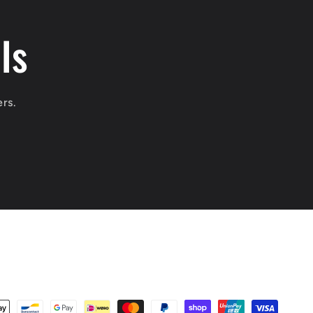
ls
ers.