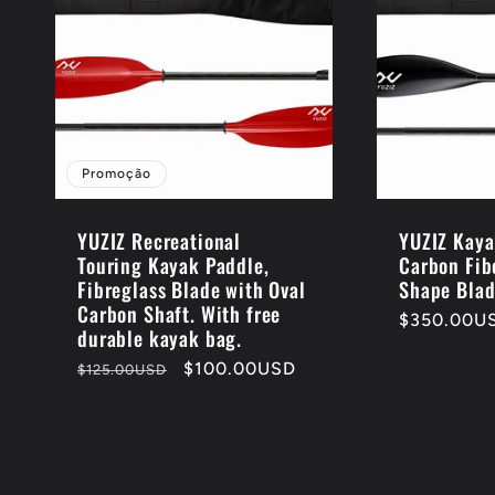
ã
o
:
Promoção
YUZIZ Recreational
YUZIZ Kaya
Touring Kayak Paddle,
Carbon Fib
Fibreglass Blade with Oval
Shape Blad
Carbon Shaft. With free
Preço
$350.00U
durable kayak bag.
normal
Preço
Preço
$100.00USD
$125.00USD
normal
promocional